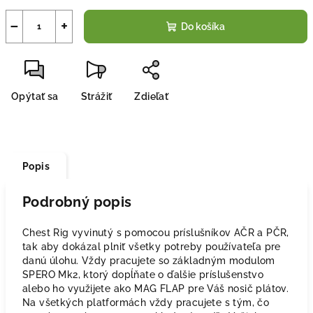
−
+
Do košíka
Opýtať sa
Strážiť
Zdieľať
Popis
Podrobný popis
Chest Rig vyvinutý s pomocou príslušníkov AČR a PČR,
tak aby dokázal plniť všetky potreby používateľa pre
danú úlohu. Vždy pracujete so základným modulom
SPERO Mk2, ktorý dopĺňate o ďalšie príslušenstvo
alebo ho využijete ako MAG FLAP pre Váš nosič plátov.
Na všetkých platformách vždy pracujete s tým, čo