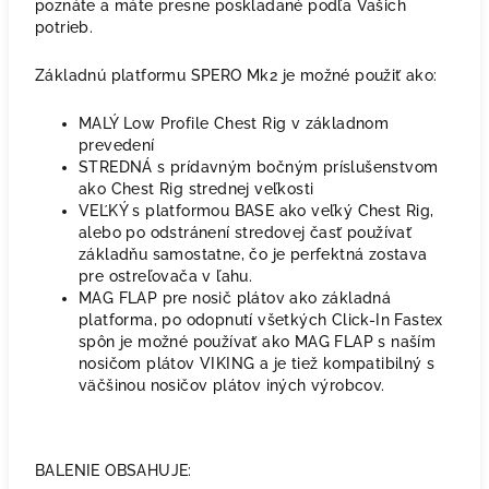
poznáte a máte presne poskladané podľa Vašich
potrieb.
Základnú platformu SPERO Mk2 je možné použiť ako:
MALÝ Low Profile Chest Rig v základnom
prevedení
STREDNÁ s prídavným bočným príslušenstvom
ako Chest Rig strednej veľkosti
VEĽKÝ s platformou BASE ako veľký Chest Rig,
alebo po odstránení stredovej časť používať
základňu samostatne, čo je perfektná zostava
pre ostreľovača v ľahu.
MAG FLAP pre nosič plátov ako základná
platforma, po odopnutí všetkých Click-In Fastex
spôn je možné používať ako MAG FLAP s naším
nosičom plátov VIKING a je tiež kompatibilný s
väčšinou nosičov plátov iných výrobcov.
BALENIE OBSAHUJE: