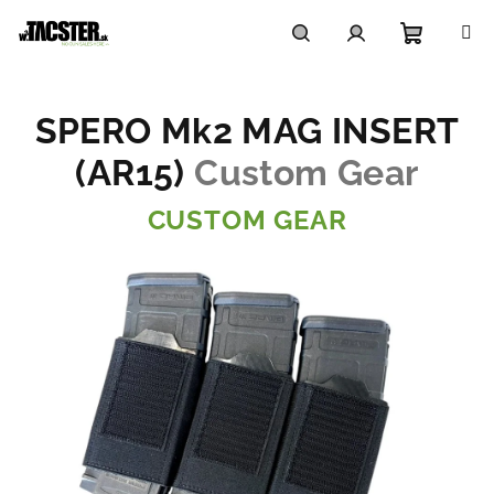
Prejsť
na
obsah
Nákupn
Hľadať
Prihlásenie
SPERO Mk2 MAG INSERT
košík
(AR15)
Custom Gear
CUSTOM GEAR