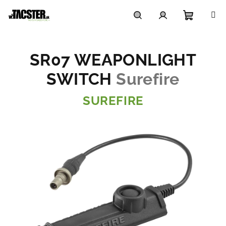
Prejsť
na
obsah
Nákupn
Hľadať
Prihlásenie
SR07 WEAPONLIGHT
košík
SWITCH
Surefire
SUREFIRE