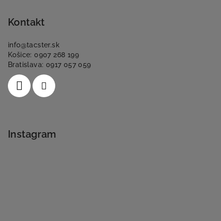
Kontakt
info
@
tacster.sk
Košice: 0907 268 199
Bratislava: 0917 057 059
Instagram