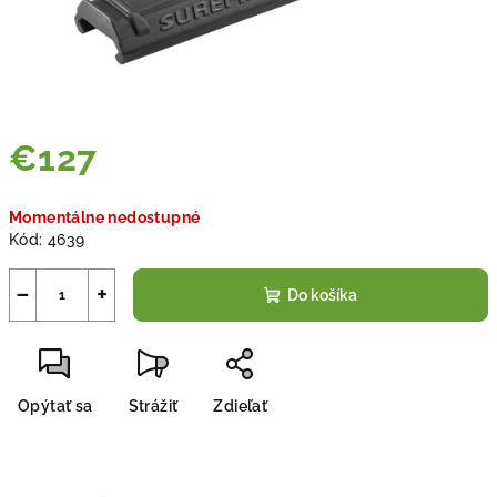
€127
Jednotková
Momentálne nedostupné
cena:
Kód:
4639
−
+
Do košíka
Opýtať sa
Strážiť
Zdieľať