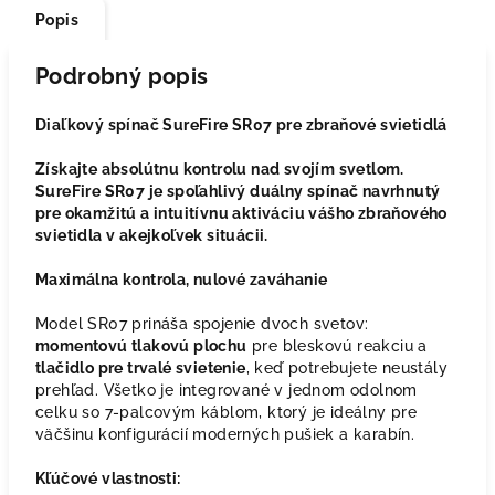
Popis
Podrobný popis
Diaľkový spínač SureFire SR07 pre zbraňové svietidlá
Získajte absolútnu kontrolu nad svojím svetlom.
SureFire SR07 je spoľahlivý duálny spínač navrhnutý
pre okamžitú a intuitívnu aktiváciu vášho zbraňového
svietidla v akejkoľvek situácii.
Maximálna kontrola, nulové zaváhanie
Model SR07 prináša spojenie dvoch svetov:
momentovú tlakovú plochu
pre bleskovú reakciu a
tlačidlo pre trvalé svietenie
, keď potrebujete neustály
prehľad. Všetko je integrované v jednom odolnom
celku so 7-palcovým káblom, ktorý je ideálny pre
väčšinu konfigurácií moderných pušiek a karabín.
Kľúčové vlastnosti: