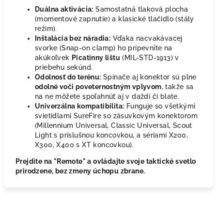
Duálna aktivácia:
Samostatná tlaková plocha
(momentové zapnutie) a klasické tlačidlo (stály
režim).
Inštalácia bez náradia:
Vďaka nacvakávacej
svorke (Snap-on clamp) ho pripevníte na
akúkoľvek
Picatinny lištu
(MIL-STD-1913) v
priebehu sekúnd.
Odolnosť do terénu:
Spínače aj konektor sú plne
odolné voči poveternostným vplyvom
, takže sa
na ne môžete spoľahnúť aj v daždi či blate.
Univerzálna kompatibilita:
Funguje so všetkými
svietidlami SureFire so zásuvkovým konektorom
(Millennium Universal, Classic Universal, Scout
Light s príslušnou koncovkou, a sériami X200,
X300, X400 s XT koncovkou).
Prejdite na "Remote" a ovládajte svoje taktické svetlo
prirodzene, bez zmeny úchopu zbrane.