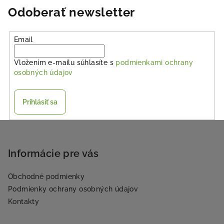
Odoberať newsletter
Email
Vložením e-mailu súhlasíte s
podmienkami ochrany
osobných údajov
Prihlásiť sa
Z
á
p
Informácie pre vás
ä
Obchodné podmienky
t
Podmienky ochrany osobných údajov
i
Kontakty
e