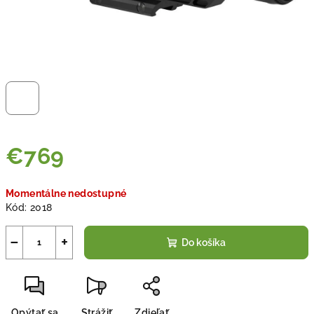
€769
Jednotková
Momentálne nedostupné
cena:
Kód:
2018
−
+
Do košíka
Opýtať sa
Strážiť
Zdieľať