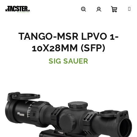
Prejsť
na
obsah
Nákupn
Hľadať
Prihlásenie
TANGO-MSR LPVO 1-
košík
10X28MM (SFP)
SIG SAUER