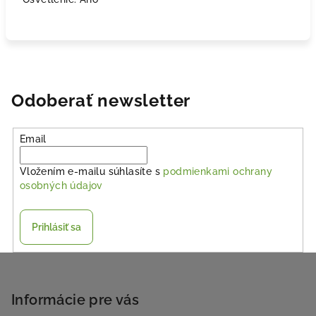
Odoberať newsletter
Email
Vložením e-mailu súhlasíte s
podmienkami ochrany
osobných údajov
Prihlásiť sa
Z
á
p
Informácie pre vás