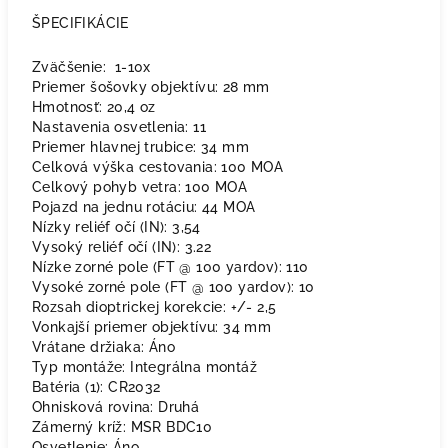
ŠPECIFIKÁCIE
Zväčšenie: 1-10x
Priemer šošovky objektívu: 28 mm
Hmotnosť: 20,4 oz
Nastavenia osvetlenia: 11
Priemer hlavnej trubice: 34 mm
Celková výška cestovania: 100 MOA
Celkový pohyb vetra: 100 MOA
Pojazd na jednu rotáciu: 44 MOA
Nízky reliéf očí (IN): 3,54
Vysoký reliéf očí (IN): 3.22
Nízke zorné pole (FT @ 100 yardov): 110
Vysoké zorné pole (FT @ 100 yardov): 10
Rozsah dioptrickej korekcie: +/- 2,5
Vonkajší priemer objektívu: 34 mm
Vrátane držiaka: Áno
Typ montáže: Integrálna montáž
Batéria (1): CR2032
Ohnisková rovina: Druhá
Zámerný kríž: MSR BDC10
Osvetlenie: Áno