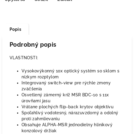
Popis
Podrobný popis
VLASTNOSTI:
Vysokovýkonný 10x optický systém so sklom s
nízkym rozptylom
Integrovaný switch-view pre rýchle zmeny
zväčšenia
Osvetlený zámerný kríž MSR BDC-10 s 11x
úrovňami jasu
Vrátane plochých flip-back krytov objektívu
Spoľahlivý vodotesný, nárazuvzdorný a odolný
proti zahmlievaniu
Obsahuje ALPHA-MSR jednodielny hliníkový
konzolový držiak