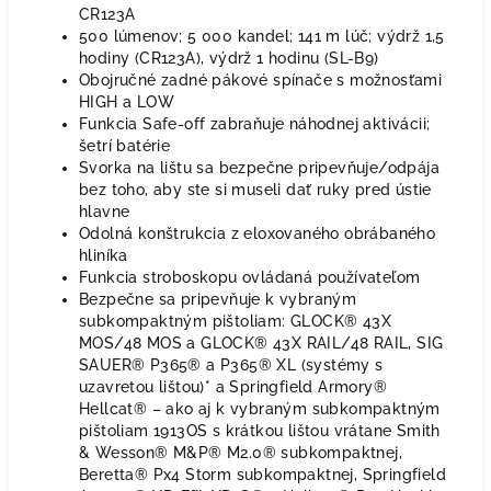
CR123A
500 lúmenov; 5 000 kandel; 141 m lúč; výdrž 1,5
hodiny (CR123A), výdrž 1 hodinu (SL-B9)
Obojručné zadné pákové spínače s možnosťami
HIGH a LOW
Funkcia Safe-off zabraňuje náhodnej aktivácii;
šetrí batérie
Svorka na lištu sa bezpečne pripevňuje/odpája
bez toho, aby ste si museli dať ruky pred ústie
hlavne
Odolná konštrukcia z eloxovaného obrábaného
hliníka
Funkcia stroboskopu ovládaná používateľom
Bezpečne sa pripevňuje k vybraným
subkompaktným pištoliam: GLOCK® 43X
MOS/48 MOS a GLOCK® 43X RAIL/48 RAIL, SIG
SAUER® P365® a P365® XL (systémy s
uzavretou lištou)* a Springfield Armory®
Hellcat® – ako aj k vybraným subkompaktným
pištoliam 1913OS s krátkou lištou vrátane Smith
& Wesson® M&P® M2.0® subkompaktnej,
Beretta® Px4 Storm subkompaktnej, Springfield