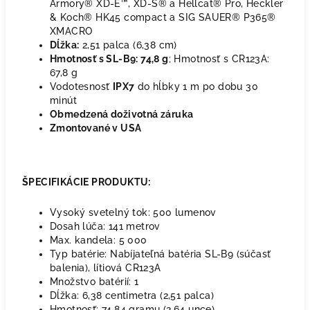
Armory® XD-E™, XD-S® a Hellcat® Pro, Heckler
& Koch® HK45 compact a SIG SAUER® P365®
XMACRO
Dĺžka:
2,51 palca (6,38 cm)
Hmotnosť s SL-B9: 74,8 g
; Hmotnosť s CR123A:
67,8 g
Vodotesnosť
IPX7
do hĺbky 1 m po dobu 30
minút
Obmedzená doživotná záruka
Zmontované v USA
ŠPECIFIKÁCIE PRODUKTU:
Vysoký svetelný tok: 500 lumenov
Dosah lúča: 141 metrov
Max. kandela: 5 000
Typ batérie: Nabíjateľná batéria SL-B9 (súčasť
balenia), lítiová CR123A
Množstvo batérií: 1
Dĺžka: 6,38 centimetra (2,51 palca)
Hmotnosť: 74,84 gramu (2,64 unce)