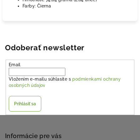
Farby: Čierna
Odoberať newsletter
Email
Vložením e-mailu súhlasíte s
podmienkami ochrany
osobných údajov
Prihlásiť sa
Z
á
p
Informácie pre vás