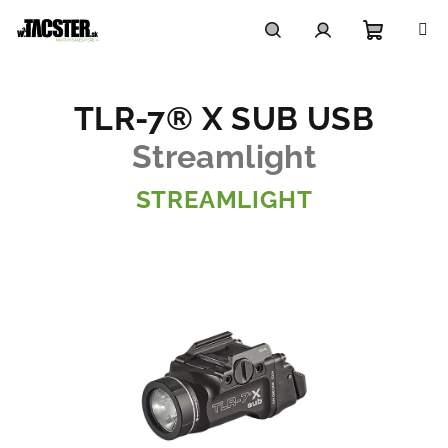
Prejsť
na
obsah
Nákupn
Hľadať
Prihlásenie
TLR-7® X SUB USB
košík
Streamlight
STREAMLIGHT