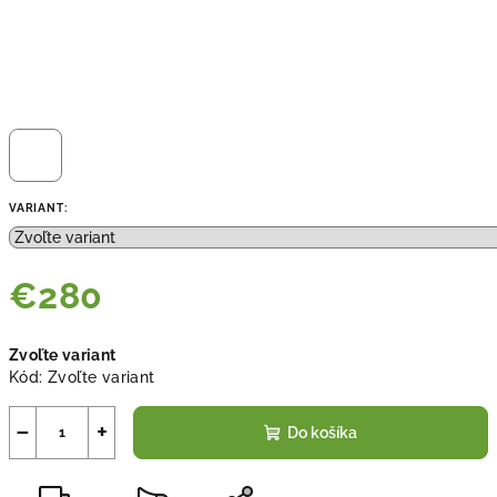
VARIANT:
€280
Jednotková
Zvoľte variant
cena:
Kód:
Zvoľte variant
−
+
Do košíka