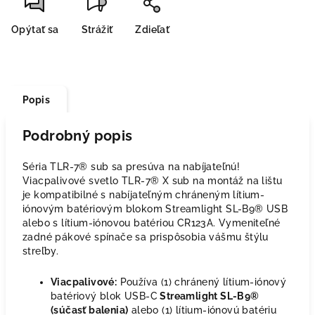
Opýtať sa
Strážiť
Zdieľať
Popis
Podrobný popis
Séria TLR-7® sub sa presúva na nabíjateľnú!
Viacpalivové svetlo TLR-7® X sub na montáž na lištu
je kompatibilné s nabíjateľným chráneným lítium-
iónovým batériovým blokom Streamlight SL-B9® USB
alebo s lítium-iónovou batériou CR123A. Vymeniteľné
zadné pákové spínače sa prispôsobia vášmu štýlu
streľby.
Viacpalivové:
Používa (1) chránený lítium-iónový
batériový blok USB-C
Streamlight SL-B9®
(súčasť balenia)
alebo (1) lítium-iónovú batériu