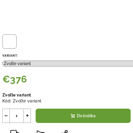
VARIANT:
€376
Jednotková
Zvoľte variant
cena:
Kód:
Zvoľte variant
−
+
Do košíka