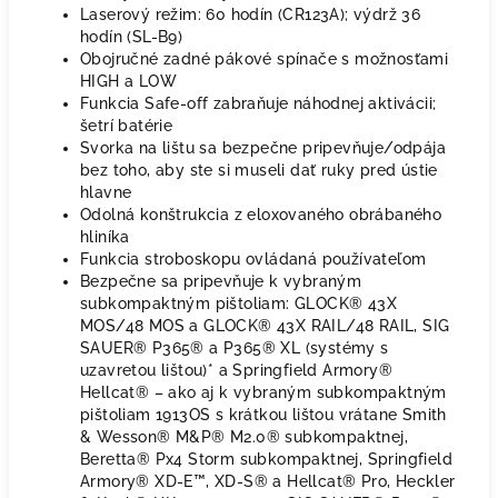
Laserový režim: 60 hodín (CR123A); výdrž 36
hodín (SL-B9)
Obojručné zadné pákové spínače s možnosťami
HIGH a LOW
Funkcia Safe-off zabraňuje náhodnej aktivácii;
šetrí batérie
Svorka na lištu sa bezpečne pripevňuje/odpája
bez toho, aby ste si museli dať ruky pred ústie
hlavne
Odolná konštrukcia z eloxovaného obrábaného
hliníka
Funkcia stroboskopu ovládaná používateľom
Bezpečne sa pripevňuje k vybraným
subkompaktným pištoliam: GLOCK® 43X
MOS/48 MOS a GLOCK® 43X RAIL/48 RAIL, SIG
SAUER® P365® a P365® XL (systémy s
uzavretou lištou)* a Springfield Armory®
Hellcat® – ako aj k vybraným subkompaktným
pištoliam 1913OS s krátkou lištou vrátane Smith
& Wesson® M&P® M2.0® subkompaktnej,
Beretta® Px4 Storm subkompaktnej, Springfield
Armory® XD-E™, XD-S® a Hellcat® Pro, Heckler