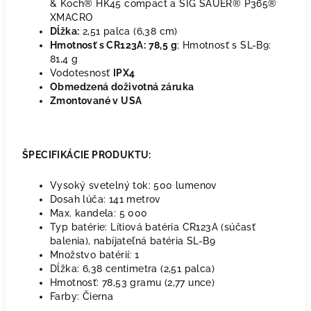
& Koch® HK45 compact a SIG SAUER® P365®
XMACRO
Dĺžka:
2,51 palca (6,38 cm)
Hmotnosť s CR123A: 78,5 g
; Hmotnosť s SL-B9:
81,4 g
Vodotesnosť
IPX4
Obmedzená doživotná záruka
Zmontované v USA
ŠPECIFIKÁCIE PRODUKTU:
Vysoký svetelný tok: 500 lumenov
Dosah lúča: 141 metrov
Max. kandela: 5 000
Typ batérie: Lítiová batéria CR123A (súčasť
balenia), nabíjateľná batéria SL-B9
Množstvo batérií: 1
Dĺžka: 6,38 centimetra (2,51 palca)
Hmotnosť: 78,53 gramu (2,77 unce)
Farby: Čierna