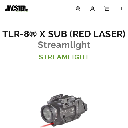
Prejsť
na
obsah
Nákupn
Hľadať
Prihlásenie
TLR-8® X SUB (RED LASER)
košík
Streamlight
STREAMLIGHT