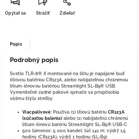
Opýtať sa
Strážiť
Zdieľať
Popis
Podrobný popis
Svetlo TLR-8® X montované na lištu je napájané buď
lítiovou batériou CR123A, alebo nabíjateľnou chránenou
lítium-iónovou batériou Streamlight SL-B9® USB.
Vymeniteľné zadné pákové spínače sa prispôsobia
vášmu štýlu streľby.
Viacpalivové:
Používa (1) lítiovú batériu
CR123A
(súčasťou balenia)
alebo (1) nabíjateľnú chránenú
lítium-iónovú batériu Streamlight SL-B9® USB-C
500 lúmenov; 5 000 kandel; lúč 141 m; výdrž 1,5
hodiny (CR123A), výdrž 1 hodinu (SL-B9)