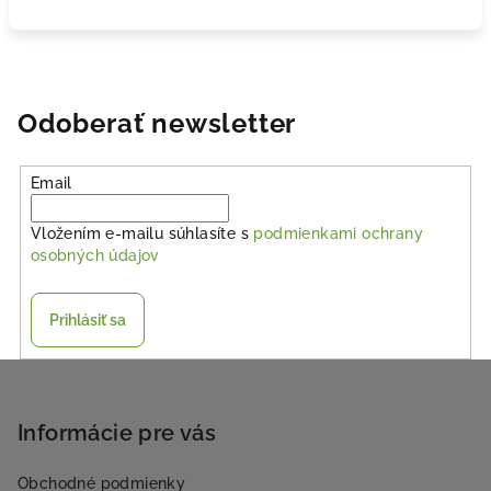
Odoberať newsletter
Email
Vložením e-mailu súhlasíte s
podmienkami ochrany
osobných údajov
Prihlásiť sa
Z
á
p
Informácie pre vás
ä
Obchodné podmienky