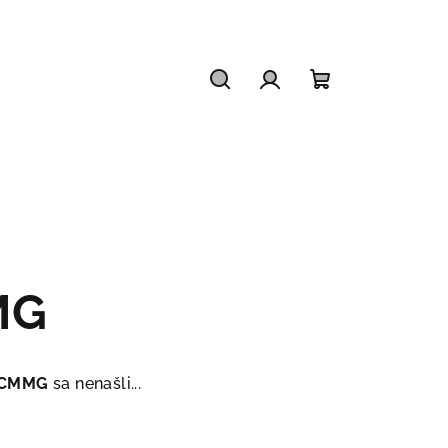
Hľadať
Prihlásenie
Nákupný
košík
MG
CMMG
sa nenašli...