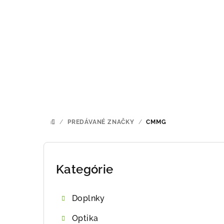
Prejsť
na
obsah
/
PREDÁVANÉ ZNAČKY
/
CMMG
DOMOV
B
o
Kategórie
Preskočiť
kategórie
č
Doplnky
n
Optika