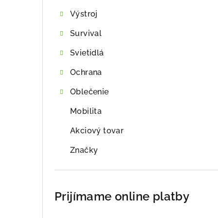
ý
Výstroj
p
Survival
a
Svietidlá
n
e
Ochrana
l
Oblečenie
Mobilita
Akciový tovar
Značky
Prijímame online platby