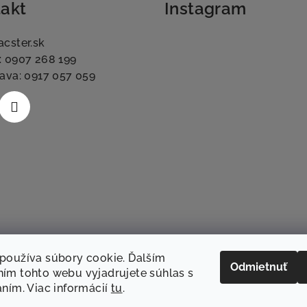
akt
Instagram
acster.sk
: 0907 268 199
lava: 0917 057 059
používa súbory cookie. Ďalším
Odmietnuť
ím tohto webu vyjadrujete súhlas s
aním. Viac informácií
tu
.
Sledovať na Instag