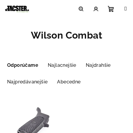
Prejsť
na
obsah
Nákupn
Hľadať
Prihlásenie
Wilson Combat
košík
R
a
Odporúčame
Najlacnejšie
Najdrahšie
d
e
Najpredávanejšie
Abecedne
n
i
V
e
ý
p
p
r
i
o