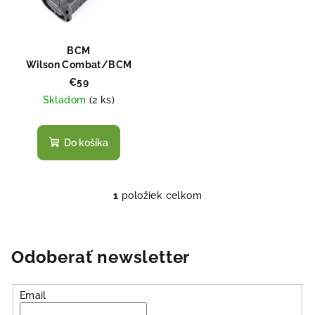
s
d
p
u
r
k
BCM
o
Wilson Combat/BCM
t
Gunfighter Grip
d
€59
o
Skladom
(
2 ks
)
u
v
k
t
Do košíka
o
v
1
položiek celkom
O
v
l
á
Odoberať newsletter
d
a
Email
c